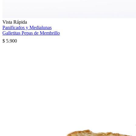
Vista Rápida
Panificados y Medialunas
Galletitas Pepas de Membrillo
$
5.900