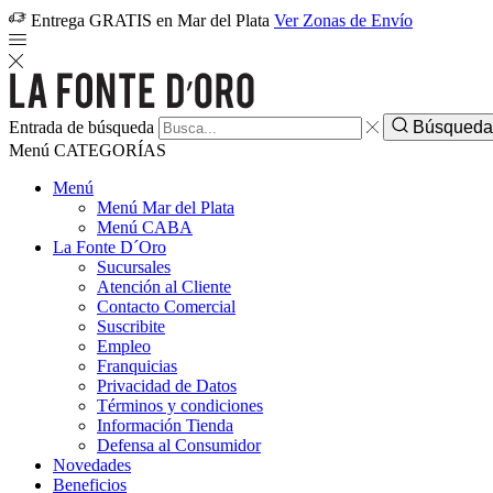
Entrega GRATIS en Mar del Plata
Ver Zonas de Envío
Entrada de búsqueda
Búsqued
Menú
CATEGORÍAS
Menú
Menú Mar del Plata
Menú CABA
La Fonte D´Oro
Sucursales
Atención al Cliente
Contacto Comercial
Suscribite
Empleo
Franquicias
Privacidad de Datos
Términos y condiciones
Información Tienda
Defensa al Consumidor
Novedades
Beneficios