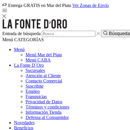
Entrega GRATIS en Mar del Plata
Ver Zonas de Envío
Entrada de búsqueda
Búsqued
Menú
CATEGORÍAS
Menú
Menú Mar del Plata
Menú CABA
La Fonte D´Oro
Sucursales
Atención al Cliente
Contacto Comercial
Suscribite
Empleo
Franquicias
Privacidad de Datos
Términos y condiciones
Información Tienda
Defensa al Consumidor
Novedades
Beneficios